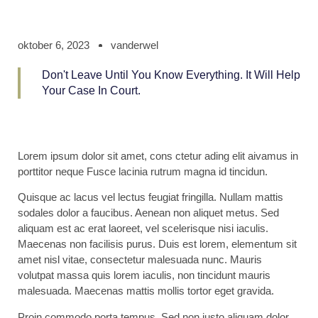
oktober 6, 2023
vanderwel
Don't Leave Until You Know Everything. It Will Help
Your Case In Court.
Lorem ipsum dolor sit amet, cons ctetur ading elit aivamus in
porttitor neque Fusce lacinia rutrum magna id tincidun.
Quisque ac lacus vel lectus feugiat fringilla. Nullam mattis
sodales dolor a faucibus. Aenean non aliquet metus. Sed
aliquam est ac erat laoreet, vel scelerisque nisi iaculis.
Maecenas non facilisis purus. Duis est lorem, elementum sit
amet nisl vitae, consectetur malesuada nunc. Mauris
volutpat massa quis lorem iaculis, non tincidunt mauris
malesuada. Maecenas mattis mollis tortor eget gravida.
Proin commodo porta tempus. Sed non justo aliquam dolor