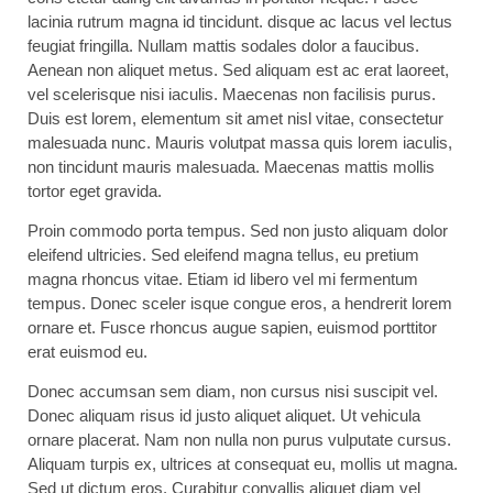
lacinia rutrum magna id tincidunt. disque ac lacus vel lectus
feugiat fringilla. Nullam mattis sodales dolor a faucibus.
Aenean non aliquet metus. Sed aliquam est ac erat laoreet,
vel scelerisque nisi iaculis. Maecenas non facilisis purus.
Duis est lorem, elementum sit amet nisl vitae, consectetur
malesuada nunc. Mauris volutpat massa quis lorem iaculis,
non tincidunt mauris malesuada. Maecenas mattis mollis
tortor eget gravida.
Proin commodo porta tempus. Sed non justo aliquam dolor
eleifend ultricies. Sed eleifend magna tellus, eu pretium
magna rhoncus vitae. Etiam id libero vel mi fermentum
tempus. Donec sceler isque congue eros, a hendrerit lorem
ornare et. Fusce rhoncus augue sapien, euismod porttitor
erat euismod eu.
Donec accumsan sem diam, non cursus nisi suscipit vel.
Donec aliquam risus id justo aliquet aliquet. Ut vehicula
ornare placerat. Nam non nulla non purus vulputate cursus.
Aliquam turpis ex, ultrices at consequat eu, mollis ut magna.
Sed ut dictum eros. Curabitur convallis aliquet diam vel