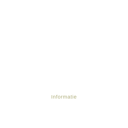
Informatie
Terrasoverkappingen
Poolhouses
Ramen en Deuren