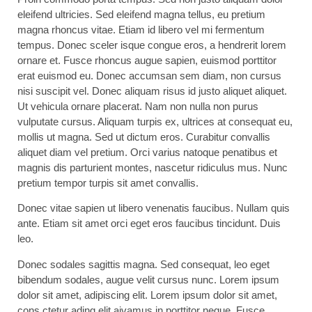
eleifend ultricies. Sed eleifend magna tellus, eu pretium
magna rhoncus vitae. Etiam id libero vel mi fermentum
tempus. Donec sceler isque congue eros, a hendrerit lorem
ornare et. Fusce rhoncus augue sapien, euismod porttitor
erat euismod eu. Donec accumsan sem diam, non cursus
nisi suscipit vel. Donec aliquam risus id justo aliquet aliquet.
Ut vehicula ornare placerat. Nam non nulla non purus
vulputate cursus. Aliquam turpis ex, ultrices at consequat eu,
mollis ut magna. Sed ut dictum eros. Curabitur convallis
aliquet diam vel pretium. Orci varius natoque penatibus et
magnis dis parturient montes, nascetur ridiculus mus. Nunc
pretium tempor turpis sit amet convallis.
Donec vitae sapien ut libero venenatis faucibus. Nullam quis
ante. Etiam sit amet orci eget eros faucibus tincidunt. Duis
leo.
Donec sodales sagittis magna. Sed consequat, leo eget
bibendum sodales, augue velit cursus nunc. Lorem ipsum
dolor sit amet, adipiscing elit. Lorem ipsum dolor sit amet,
cons ctetur ading elit aivamus in porttitor neque. Fusce