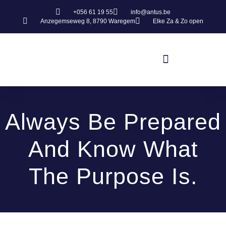
+056 61 19 55
info@antus.be
Anzegemseweg 8, 8790 Waregem
Elke Za & Zo open
Always Be Prepared
And Know What
The Purpose Is.