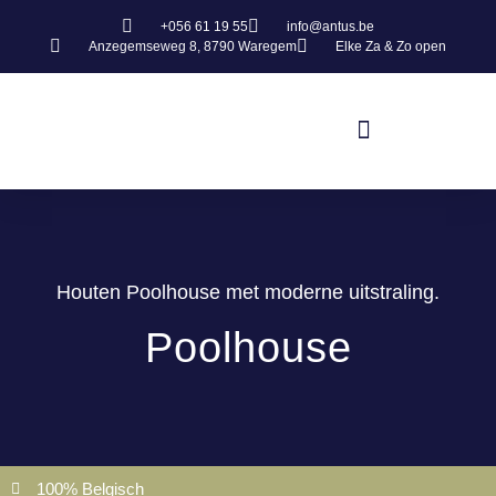
+056 61 19 55
info@antus.be
Anzegemseweg 8, 8790 Waregem
Elke Za & Zo open
Houten Poolhouse met moderne uitstraling.
Poolhouse
100% Belgisch