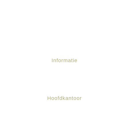
Informatie
Terrasoverkappingen
Poolhouses
Ramen en Deuren
Hoofdkantoor
Anzegemseweg 8, 8790 Waregem
+056 61 19 55