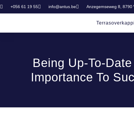
+056 61 19 55
info@antus.be
Anzegemseweg 8, 8790
Terrasoverkapp
Being Up-To-Date 
Importance To Suc