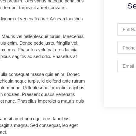
 vel pretium. Orci varius natoque penatibus
Se
 tempor turpis sit amet convallis.
. liquam et venenatis orci. Aenean faucibus
t. Mauris vel pellentesque turpis. Maecenas
s enim. Donec pede justo, fringilla vel,
 maximus. Phasellus volutpat eros lacinia
ibus sagittis ac sed odio. Phasellus at
m Nulla consequat massa quis enim. Donec
icula neque turpis, id eleifend ante rutrum
mentum nunc. Pellentesque imperdiet dapibus
in sodales. Praesent cursus venenatis
amet nunc. Phasellus imperdiet a mauris quis
iam sit amet orci eget eros faucibus
 sagittis magna. Sed consequat, leo eget
met.