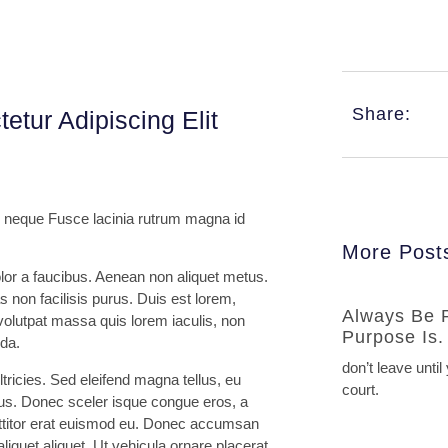
Share:
tur Adipiscing Elit
or neque Fusce lacinia rutrum magna id
More Post
olor a faucibus. Aenean non aliquet metus.
s non facilisis purus. Duis est lorem,
Always Be 
olutpat massa quis lorem iaculis, non
Purpose Is.
ida.
don’t leave until
ricies. Sed eleifend magna tellus, eu
court.
us. Donec sceler isque congue eros, a
rttitor erat euismod eu. Donec accumsan
liquet aliquet. Ut vehicula ornare placerat.