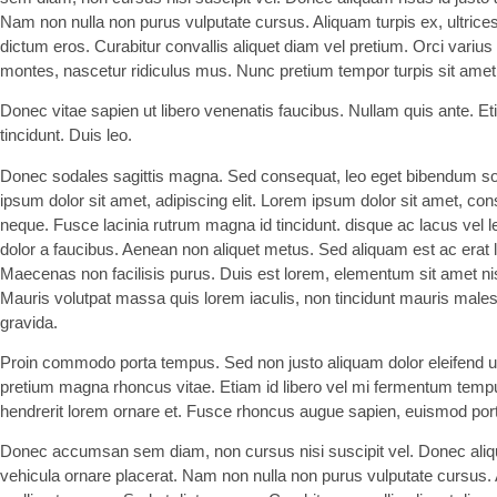
Nam non nulla non purus vulputate cursus. Aliquam turpis ex, ultrice
dictum eros. Curabitur convallis aliquet diam vel pretium. Orci varius
montes, nascetur ridiculus mus. Nunc pretium tempor turpis sit amet 
Donec vitae sapien ut libero venenatis faucibus. Nullam quis ante. Et
tincidunt. Duis leo.
Donec sodales sagittis magna. Sed consequat, leo eget bibendum so
ipsum dolor sit amet, adipiscing elit. Lorem ipsum dolor sit amet, cons 
neque. Fusce lacinia rutrum magna id tincidunt. disque ac lacus vel le
dolor a faucibus. Aenean non aliquet metus. Sed aliquam est ac erat la
Maecenas non facilisis purus. Duis est lorem, elementum sit amet ni
Mauris volutpat massa quis lorem iaculis, non tincidunt mauris male
gravida.
Proin commodo porta tempus. Sed non justo aliquam dolor eleifend ult
pretium magna rhoncus vitae. Etiam id libero vel mi fermentum temp
hendrerit lorem ornare et. Fusce rhoncus augue sapien, euismod port
Donec accumsan sem diam, non cursus nisi suscipit vel. Donec aliquam
vehicula ornare placerat. Nam non nulla non purus vulputate cursus. A