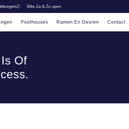
 Waregem
Elke Za & Zo open
ingen
Poolhouses
Ramen En Deuren
Contact
Is Of
cess.