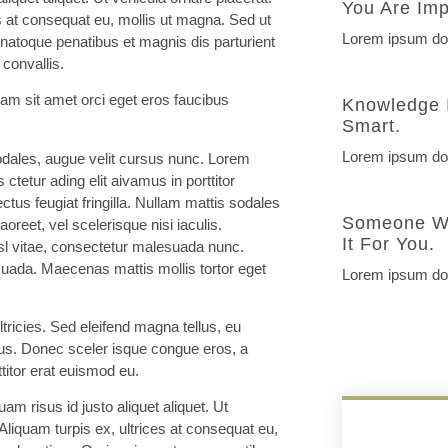
You Are Imp
s at consequat eu, mollis ut magna. Sed ut
Lorem ipsum dolo
 natoque penatibus et magnis dis parturient
convallis.
iam sit amet orci eget eros faucibus
Knowledge 
Smart.
Lorem ipsum dolo
dales, augue velit cursus nunc. Lorem
ctetur ading elit aivamus in porttitor
ctus feugiat fringilla. Nullam mattis sodales
Someone Wa
oreet, vel scelerisque nisi iaculis.
It For You.
sl vitae, consectetur malesuada nunc.
suada. Maecenas mattis mollis tortor eget
Lorem ipsum dolo
ricies. Sed eleifend magna tellus, eu
us. Donec sceler isque congue eros, a
titor erat euismod eu.
 risus id justo aliquet aliquet. Ut
liquam turpis ex, ultrices at consequat eu,