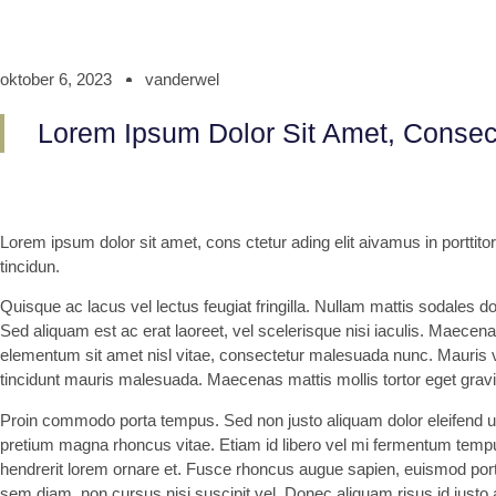
oktober 6, 2023
vanderwel
Lorem Ipsum Dolor Sit Amet, Consecte
Lorem ipsum dolor sit amet, cons ctetur ading elit aivamus in porttit
tincidun.
Quisque ac lacus vel lectus feugiat fringilla. Nullam mattis sodales d
Sed aliquam est ac erat laoreet, vel scelerisque nisi iaculis. Maecena
elementum sit amet nisl vitae, consectetur malesuada nunc. Mauris v
tincidunt mauris malesuada. Maecenas mattis mollis tortor eget grav
Proin commodo porta tempus. Sed non justo aliquam dolor eleifend ult
pretium magna rhoncus vitae. Etiam id libero vel mi fermentum temp
hendrerit lorem ornare et. Fusce rhoncus augue sapien, euismod po
sem diam, non cursus nisi suscipit vel. Donec aliquam risus id justo a