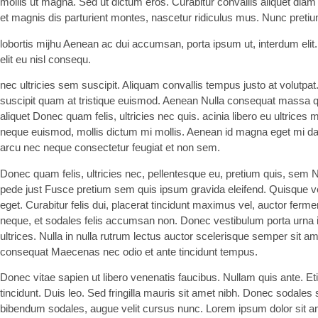
mollis ut magna. Sed ut dictum eros. Curabitur convallis aliquet diam
et magnis dis parturient montes, nascetur ridiculus mus. Nunc pretium
lobortis mijhu Aenean ac dui accumsan, porta ipsum ut, interdum elit
elit eu nisl consequ.
nec ultricies sem suscipit. Aliquam convallis tempus justo at volutpa
suscipit quam at tristique euismod. Aenean Nulla consequat massa qui
aliquet Donec quam felis, ultricies nec quis. acinia libero eu ultrices
neque euismod, mollis dictum mi mollis. Aenean id magna eget mi dap
arcu nec neque consectetur feugiat et non sem.
Donec quam felis, ultricies nec, pellentesque eu, pretium quis, se
pede just Fusce pretium sem quis ipsum gravida eleifend. Quisque veh
eget. Curabitur felis dui, placerat tincidunt maximus vel, auctor fer
neque, et sodales felis accumsan non. Donec vestibulum porta urna 
ultrices. Nulla in nulla rutrum lectus auctor scelerisque semper sit 
consequat Maecenas nec odio et ante tincidunt tempus.
Donec vitae sapien ut libero venenatis faucibus. Nullam quis ante. Et
tincidunt. Duis leo. Sed fringilla mauris sit amet nibh. Donec sodales
bibendum sodales, augue velit cursus nunc. Lorem ipsum dolor sit a